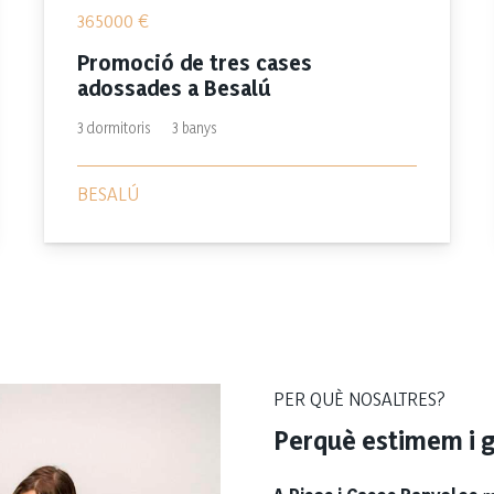
365000
€
Promoció de tres cases
adossades a Besalú
3
dormitoris
3
banys
BESALÚ
PER QUÈ NOSALTRES?
Perquè estimem i g