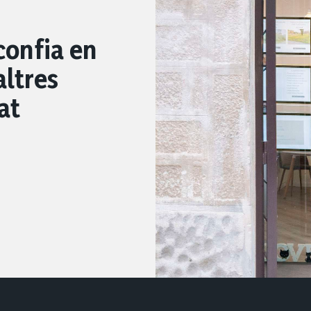
 confia en
altres
at